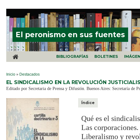
Pasar al contenido principal
El peronismo en sus fuentes
BIBLIOGRAFÍAS
BOLETINES
IMÁGE
SE ENCUENTRA USTED AQUÍ
Inicio
»
Destacados
EL SINDICALISMO EN LA REVOLUCIÓN JUSTICIALI
Editado por Secretaria de Prensa y Difusión. Buenos Aires: Secretaría de Pr
Índice
Qué es el sindical
Las corporaciones.
Liberalismo y revol