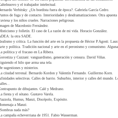
altelnuovo y el trabajador intelectual.
ernardo Verbitsky: ¿Un boedista fuera de época?. Gabriela García Cedro.
untos de fuga y de contacto. Interioridades y desdramatizaciones. Otra apuesta
raviesa y los niños crueles. Narraciones peligrosas.
Imagen de Macedonio Fernández.
isticismo y folletín. El caso de La razón de mi vida. Horacio González.
ADEA: la otra SADE.
ealismo y crítica. La función del arte en la propuesta de Héctor P.Agosti. Laur
rte y política. Tradición nacional y arte en el peronismo y comunismo. Algunas
a política y el fracaso en La Ribera.
orostiza y Cuzzani: vanguardismo, generación y censura. David Viñas.
iguiendo el hilo que arma una tela.
e sugestiones y misterios.
a ciiudad terrenal. Bernardo Kordon y Valentín Fernando. Guillermo Korn.
finidades selectivas. Calles de barrio. Suburbio, interior y calles del mundo. L
alles...
ontrapunto de dibujantes. Calé y Medrano.
a fiesta y el sótano. Gustavo Varela.
iazzola, Humus, Manzi, Discépolo, Expósito.
Homenaja a Manzi.
¿Sombras nada más?
La campaña echeverriana de 1951. Fabio Wasserman.