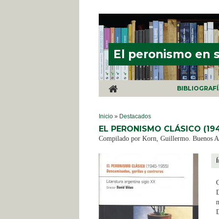
Pasar al contenido principal
El peronismo en 
BIBLIOGRAF
SE ENCUENTRA USTED AQUÍ
Inicio
»
Destacados
EL PERONISMO CLÁSICO (19
Compilado por Korn, Guillermo. Buenos Ai
C
D
n
D