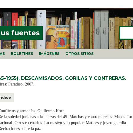
Buscar
FORMU
sus fuentes
ÍAS
BOLETINES
IMÁGENES
OTROS SITIOS
45-1955). DESCAMISADOS, GORILAS Y CONTRERAS.
res: Paradiso, 2007.
Índice
onflictos y armonías. Guillermo Korn.
e la soledad junianas a las plazas del 45. Marchas y contramarchas. Mapas. Lo 
acional. Otros escenarios. Lo masivo y lo popular. Matices y joven guardia.
eclraciones sobre la paz.