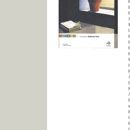
E
B
P
J
M
L
E
F
E
E
M
U
R
1
R
A
B
m
R
O
E
I