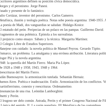
scritores argentinos definen su posición cívica democrática.
orges y el peronismo. Jorge Panesi.
asado y presente de lo fantástico.
ulio Cortázar, inventor del peronismo. Carlos Gamerro.
etafísica, ilusión y teología poética. Notas sobe poesía argentina: 1940-1955. 
a poesía de Madi, dos vanguardias se saludan: Hidalgo-Kosice.
l estatudo del peón. Peripecias de un polaco en las pampas. Guillermo David.
ragmentos de una polémica. Epístola a los surrealistas.
l prejuicio como ensayo. Sábato y la técnica. Margarita Martínez.
l Colegio Libre de Estudios Superiores.
anejese con cuidado: la novela política de Manuel Peyrou. Gerardo Tipito.
nmarco, un problema. La amalgama y una errónea atribución. Literatura políti
oger Plá y la novela argentina.
948: la querella del Martín Fierro. Maria Pia López.
De 1928 a 1948 y 1958; 1943, 1948 y 1964.
eescrituras del Martín Fierro.
dán Buenosayres: la armonización tutelada. Sebastián Hernaiz.
uenos Aires. Poética e inadecuación. Estilo. Armonización de los conflictos. Vo
artinfierrismo, conexto y reescrituras. Ordenameitno.
esonancias de una risa. Leónidas Lamborghini.
netti y Perón.
l lrugoso ser delo común. Astrada, Perón y el primer Congreso Nacional de Fil
.Lógica del sentido. II. La razón populista. III.Metafísica de las costumbres.