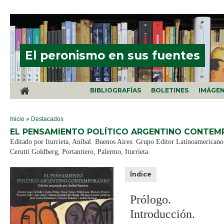
Pasar al contenido principal
El peronismo en sus fuentes
BIBLIOGRAFÍAS
BOLETINES
IMÁGE
SE ENCUENTRA USTED AQUÍ
Inicio
»
Destacados
EL PENSAMIENTO POLÍTICO ARGENTINO CONTEM
Editado por Iturrieta, Aníbal. Buenos Aires: Grupo Editor Latinoamericano,
Cerutti Goldberg, Portantiero, Palermo, Iturrieta.
Índice
Prólogo.
Introducción.