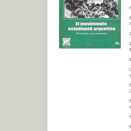
S
E
J
L
L
E
U
E
G
E
S
E