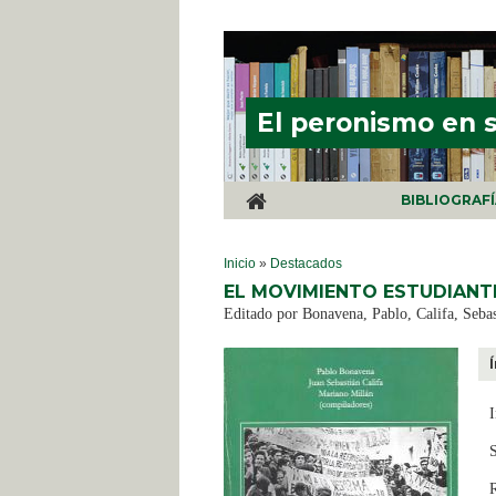
Pasar al contenido principal
El peronismo en 
BIBLIOGRAF
SE ENCUENTRA USTED AQUÍ
Inicio
»
Destacados
EL MOVIMIENTO ESTUDIANTI
Editado por Bonavena, Pablo, Califa, Sebas
I
S
R