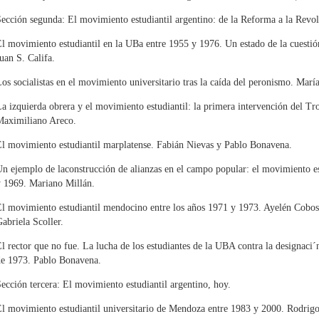
ección segunda: El movimiento estudiantil argentino: de la Reforma a la Revo
l movimiento estudiantil en la UBa entre 1955 y 1976. Un estado de la cuestió
uan S. Califa.
os socialistas en el movimiento universitario tras la caída del peronismo. María
a izquierda obrera y el movimiento estudiantil: la primera intervención del T
Maximiliano Areco.
l movimiento estudiantil marplatense. Fabián Nievas y Pablo Bonavena.
n ejemplo de laconstrucción de alianzas en el campo popular: el movimiento es
y 1969. Mariano Millán.
l movimiento estudiantil mendocino entre los años 1971 y 1973. Ayelén Cobo
abriela Scoller.
l rector que no fue. La lucha de los estudiantes de la UBA contra la designaci
de 1973. Pablo Bonavena.
ección tercera: El movimiento estudiantil argentino, hoy.
l movimiento estudiantil universitario de Mendoza entre 1983 y 2000. Rodrig