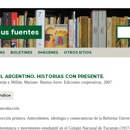
Buscar
FORMU
sus fuentes
ÍAS
BOLETINES
IMÁGENES
OTROS SITIOS
L ARGENTINO. HISTORIAS CON PRESENTE.
tián y Millán, Mariano. Buenos Aires: Ediciones cooperativas, 2007.
Índice
ntroducción.
ección primera: Antecedentes, ideología y consecuencias de la Reforma Univers
esistencia y movimiento estudiantil en el Colegió Nacional de Tucumán (1917