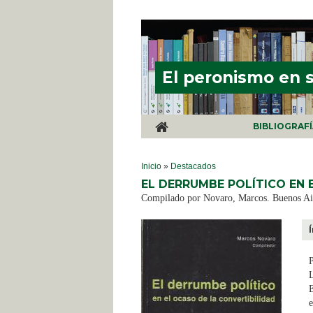
Pasar al contenido principal
El peronismo en 
BIBLIOGRAF
SE ENCUENTRA USTED AQUÍ
Inicio
»
Destacados
EL DERRUMBE POLÍTICO EN 
Compilado por Novaro, Marcos. Buenos Air
P
L
E
e