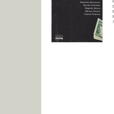
H
D
E
P