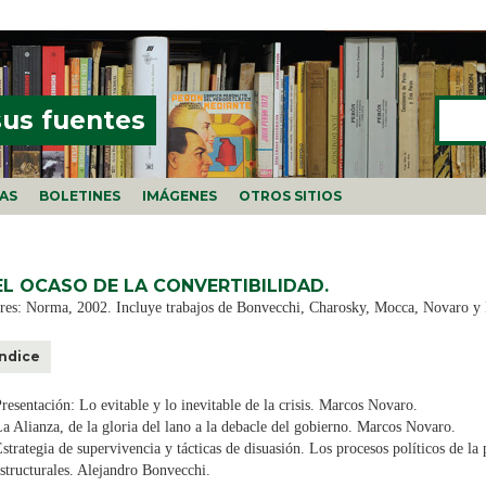
Buscar
FORMU
sus fuentes
ÍAS
BOLETINES
IMÁGENES
OTROS SITIOS
EL OCASO DE LA CONVERTIBILIDAD.
es: Norma, 2002. Incluye trabajos de Bonvecchi, Charosky, Mocca, Novaro y
Índice
resentación: Lo evitable y lo inevitable de la crisis. Marcos Novaro.
a Alianza, de la gloria del lano a la debacle del gobierno. Marcos Novaro.
strategia de supervivencia y tácticas de disuasión. Los procesos políticos de la
structurales. Alejandro Bonvecchi.