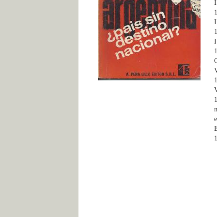
I
1
I
1
I
1
C
1
1
m
e
1