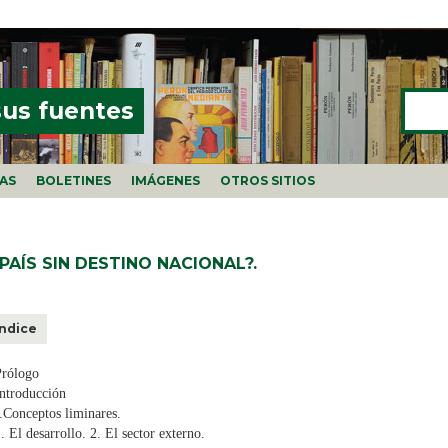
Buscar
FORMU
sus fuentes
ÍAS
BOLETINES
IMÁGENES
OTROS SITIOS
PAÍS SIN DESTINO NACIONAL?.
Índice
Prólogo
ntroducción
.Conceptos liminares.
. El desarrollo. 2. El sector externo.