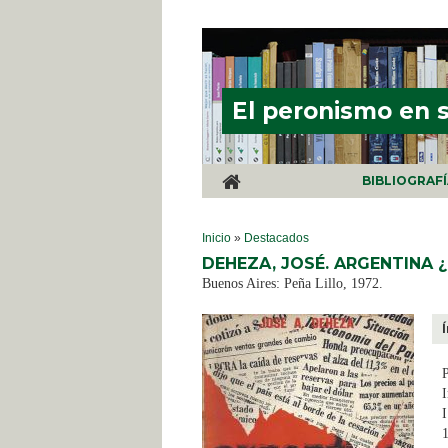
Pasar al contenido principal
El peronismo en 
BIBLIOGRAF
SE ENCUENTRA USTED AQUÍ
Inicio
»
Destacados
DEHEZA, JOSÉ. ARGENTINA ¿
Buenos Aires: Peña Lillo, 1972.
I
I
1