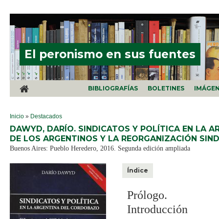
Pasar al contenido principal
El peronismo en sus fuentes
BIBLIOGRAFÍAS
BOLETINES
IMÁGE
SE ENCUENTRA USTED AQUÍ
Inicio
»
Destacados
DAWYD, DARÍO. SINDICATOS Y POLÍTICA EN LA 
DE LOS ARGENTINOS Y LA REORGANIZACIÓN SINDI
Buenos Aires: Pueblo Heredero, 2016. Segunda edición ampliada
Índice
Prólogo.
Introducción