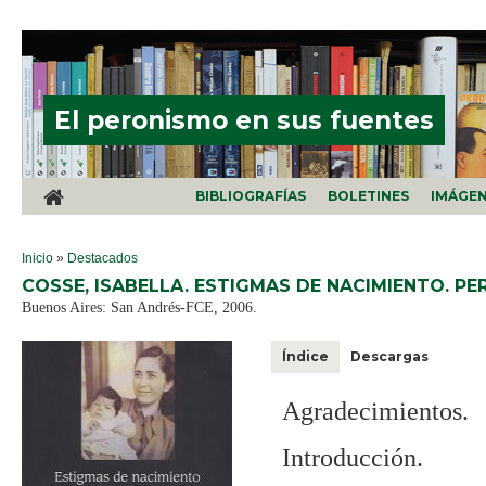
Pasar al contenido principal
El peronismo en sus fuentes
BIBLIOGRAFÍAS
BOLETINES
IMÁGE
SE ENCUENTRA USTED AQUÍ
Inicio
»
Destacados
COSSE, ISABELLA. ESTIGMAS DE NACIMIENTO. PE
Buenos Aires: San Andrés-FCE, 2006.
Índice
Descargas
Agradecimientos.
Introducción.