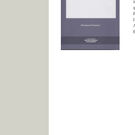
i
q
P
I
B