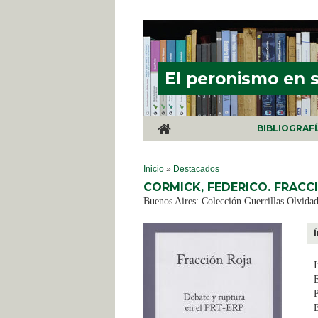
Pasar al contenido principal
El peronismo en 
BIBLIOGRAF
SE ENCUENTRA USTED AQUÍ
Inicio
»
Destacados
CORMICK, FEDERICO. FRACCI
Buenos Aires: Colección Guerrillas Olvidad
I
E
P
E