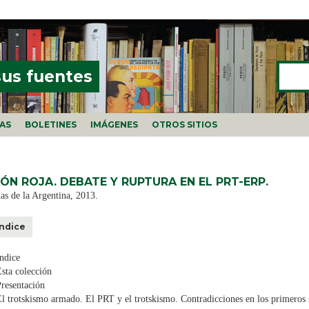
Buscar
FORMU
sus fuentes
ÍAS
BOLETINES
IMÁGENES
OTROS SITIOS
ÓN ROJA. DEBATE Y RUPTURA EN EL PRT-ERP.
as de la Argentina, 2013.
Índice
ndice
sta colección
resentación
l trotskismo armado. El PRT y el trotskismo. Contradicciones en los primeros 