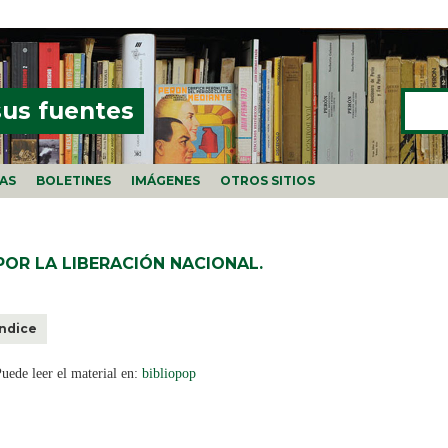
Buscar
FORMU
sus fuentes
ÍAS
BOLETINES
IMÁGENES
OTROS SITIOS
POR LA LIBERACIÓN NACIONAL.
Índice
uede leer el material en:
bibliopop