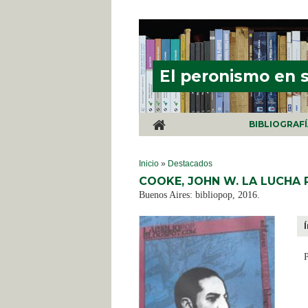
Pasar al contenido principal
El peronismo en 
BIBLIOGRAF
SE ENCUENTRA USTED AQUÍ
Inicio
»
Destacados
COOKE, JOHN W. LA LUCHA 
Buenos Aires: bibliopop, 2016.
P