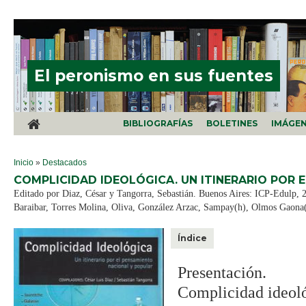
Pasar al contenido principal
El peronismo en sus fuentes
BIBLIOGRAFÍAS
BOLETINES
IMÁGE
SE ENCUENTRA USTED AQUÍ
Inicio
»
Destacados
COMPLICIDAD IDEOLÓGICA. UN ITINERARIO POR 
Editado por Diaz, César y Tangorra, Sebastián. Buenos Aires: ICP-Edulp, 2
Baraibar, Torres Molina, Oliva, González Arzac, Sampay(h), Olmos Gaona(
Índice
Presentación.
Complicidad ideoló