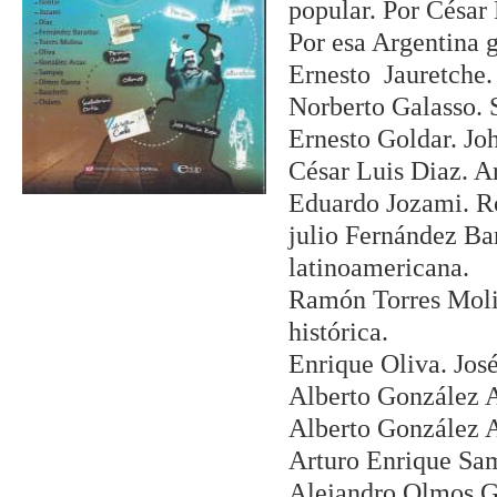
popular. Por César 
Por esa Argentina 
Ernesto Jauretche.
Norberto Galasso. S
Ernesto Goldar. Joh
César Luis Diaz. A
Eduardo Jozami. Rod
julio Fernández Ba
latinoamericana.
Ramón Torres Molin
histórica.
Enrique Oliva. Jos
Alberto González A
Alberto González A
Arturo Enrique Sam
Alejandro Olmos Ga