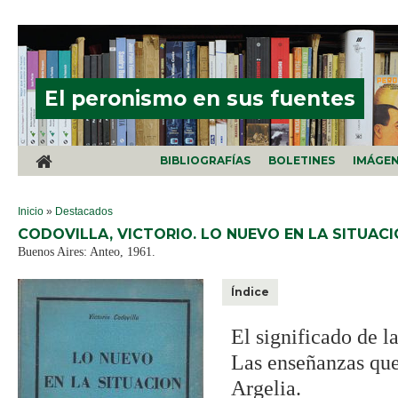
Pasar al contenido principal
El peronismo en sus fuentes
BIBLIOGRAFÍAS
BOLETINES
IMÁGE
SE ENCUENTRA USTED AQUÍ
Inicio
»
Destacados
CODOVILLA, VICTORIO. LO NUEVO EN LA SITUAC
Buenos Aires: Anteo, 1961.
Índice
El significado de l
Las enseñanzas que
Argelia.