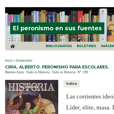
Pasar al contenido principal
El peronismo en sus fuentes
BIBLIOGRAFÍAS
BOLETINES
IMÁGE
SE ENCUENTRA USTED AQUÍ
Inicio
»
Destacados
CIRIA, ALBERTO. PERONISMO PARA ESCOLARES.
Buenos Aires: Todo es Historia. Todo es Historia. N° 199.
Índice
Las corrientes ideo
Líder, elite, masa.