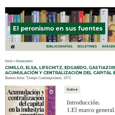
Pasar al contenido principal
El peronismo en sus fuentes
BIBLIOGRAFÍAS
BOLETINES
IMÁGE
SE ENCUENTRA USTED AQUÍ
Inicio
»
Destacados
CIMILLO, ELSA, LIFSCHITZ, EDGARDO, GASTIAZOR
ACUMULACIÓN Y CENTRALIZACIÓN DEL CAPITAL E
Buenos Aires: Tiempo Contemporáneo, 1973.
Índice
Introducción.
1.El marco general.