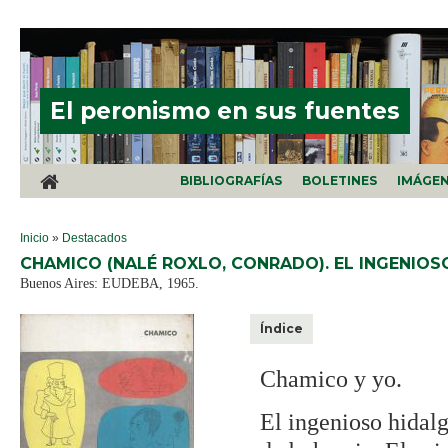
Pasar al contenido principal
El peronismo en sus fuentes
BIBLIOGRAFÍAS
BOLETINES
IMÁGE
SE ENCUENTRA USTED AQUÍ
Inicio
»
Destacados
CHAMICO (NALÉ ROXLO, CONRADO). EL INGENIOS
Buenos Aires: EUDEBA, 1965.
Índice
Chamico y yo.
El ingenioso hidalg