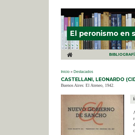
Pasar al contenido principal
El peronismo en 
BIBLIOGRAF
SE ENCUENTRA USTED AQUÍ
Inicio
»
Destacados
CASTELLANI, LEONARDO (CI
Buenos Aires: El Ateneo, 1942.
A
r
d
c