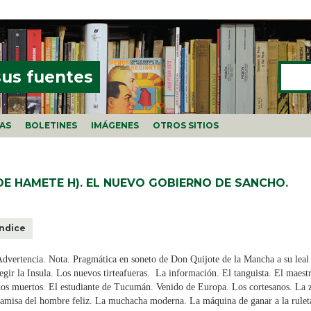
Buscar
FORMU
sus fuentes
ÍAS
BOLETINES
IMÁGENES
OTROS SITIOS
DE HAMETE H). EL NUEVO GOBIERNO DE SANCHO.
Índice
dvertencia. Nota. Pragmática en soneto de Don Quijote de la Mancha a su leal
egir la Insula. Los nuevos tirteafueras. La información. El tanguista. El maestr
os muertos. El estudiante de Tucumán. Venido de Europa. Los cortesanos. La z
amisa del hombre feliz. La muchacha moderna. La máquina de ganar a la ruleta. 