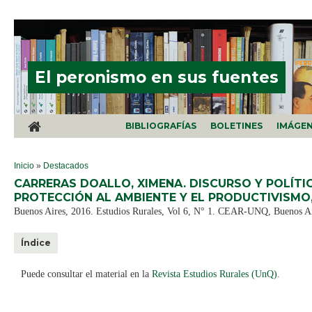
Pasar al contenido principal
El peronismo en sus fuentes
BIBLIOGRAFÍAS
BOLETINES
IMÁGE
SE ENCUENTRA USTED AQUÍ
Inicio
»
Destacados
CARRERAS DOALLO, XIMENA. DISCURSO Y POLÍTI
PROTECCIÓN AL AMBIENTE Y EL PRODUCTIVISMO, 
Buenos Aires, 2016. Estudios Rurales, Vol 6, N° 1. CEAR-UNQ, Buenos Air
Índice
Puede consultar el material en la
Revista Estudios Rurales (UnQ)
.