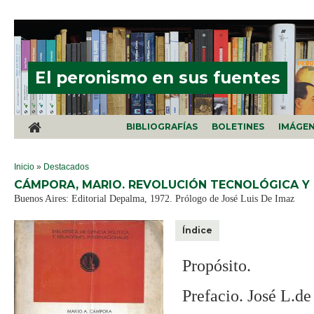
Pasar al contenido principal
El peronismo en sus fuentes
BIBLIOGRAFÍAS
BOLETINES
IMÁGE
SE ENCUENTRA USTED AQUÍ
Inicio
»
Destacados
CÁMPORA, MARIO. REVOLUCIÓN TECNOLÓGICA Y 
Buenos Aires: Editorial Depalma, 1972. Prólogo de José Luis De Imaz
Índice
Propósito.
Prefacio. José L.de