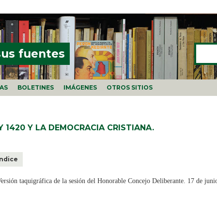
Buscar
FORMU
sus fuentes
ÍAS
BOLETINES
IMÁGENES
OTROS SITIOS
Y 1420 Y LA DEMOCRACIA CRISTIANA.
Índice
ersión taquigráfica de la sesión del Honorable Concejo Deliberante. 17 de juni