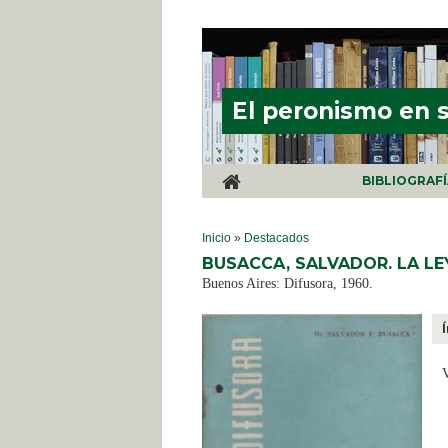
Pasar al contenido principal
El peronismo en 
BIBLIOGRAF
SE ENCUENTRA USTED AQUÍ
Inicio
»
Destacados
BUSACCA, SALVADOR. LA LE
Buenos Aires: Difusora, 1960.
V