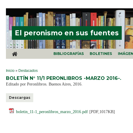
Pasar al contenido principal
El peronismo en sus fuentes
BIBLIOGRAFÍAS
BOLETINES
IMÁGE
SE ENCUENTRA USTED AQUÍ
Inicio
»
Destacados
BOLETÍN N° 11/1 PERONLIBROS -MARZO 2016-.
Editado por Peronlibros. Buenos Aires, 2016.
Descargas
boletin_11-1_peronlibros_marzo_2016.pdf
[PDF,1017KB]