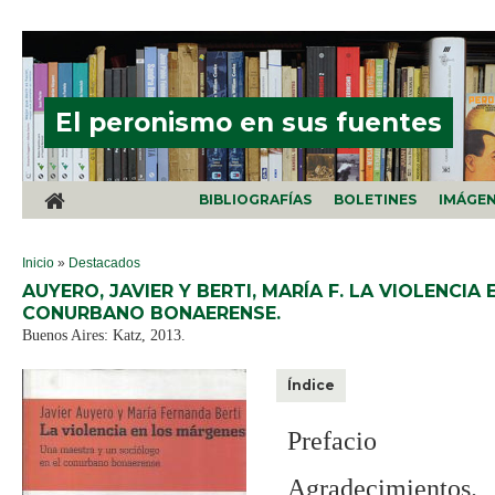
Pasar al contenido principal
El peronismo en sus fuentes
BIBLIOGRAFÍAS
BOLETINES
IMÁGE
SE ENCUENTRA USTED AQUÍ
Inicio
»
Destacados
AUYERO, JAVIER Y BERTI, MARÍA F. LA VIOLENC
CONURBANO BONAERENSE.
Buenos Aires: Katz, 2013.
Índice
Prefacio
Agradecimientos.