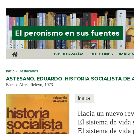
Pasar al contenido principal
El peronismo en sus fuentes
BIBLIOGRAFÍAS
BOLETINES
IMÁGE
SE ENCUENTRA USTED AQUÍ
Inicio
»
Destacados
ASTESANO, EDUARDO. HISTORIA SOCIALISTA DE 
Buenos Aires: Relevo, 1973.
Índice
Hacia un nuevo re
El sistema de vida
El sistema de vida 