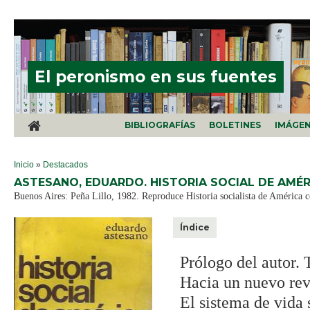
Pasar al contenido principal
El peronismo en sus fuentes
BIBLIOGRAFÍAS
BOLETINES
IMÁGE
SE ENCUENTRA USTED AQUÍ
Inicio
»
Destacados
ASTESANO, EDUARDO. HISTORIA SOCIAL DE AMÉR
Buenos Aires: Peña Lillo, 1982. Reproduce Historia socialista de América 
Índice
Prólogo del autor. 
Hacia un nuevo re
El sistema de vida