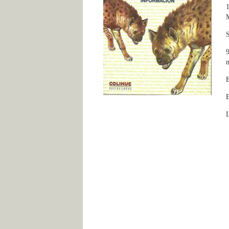
1
M
S
9
E
B
L