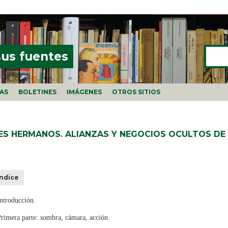
Buscar
FORMU
sus fuentes
ÍAS
BOLETINES
IMÁGENES
OTROS SITIOS
ES HERMANOS. ALIANZAS Y NEGOCIOS OCULTOS DE
Índice
ntroducción.
rimera parte: sombra, cámara, acción.