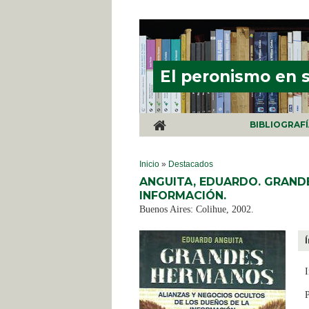
Pasar al contenido principal
El peronismo en 
BIBLIOGRAF
SE ENCUENTRA USTED AQUÍ
Inicio
»
Destacados
ANGUITA, EDUARDO. GRAND
INFORMACIÓN.
Buenos Aires: Colihue, 2002.
I
P