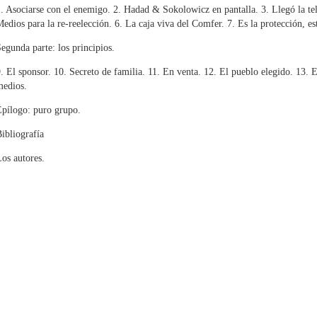
. Asociarse con el enemigo. 2. Hadad & Sokolowicz en pantalla. 3. Llegó la tel
edios para la re-reelección. 6. La caja viva del Comfer. 7. Es la protección, es
egunda parte: los principios.
. El sponsor. 10. Secreto de familia. 11. En venta. 12. El pueblo elegido. 13. El
medios.
pílogo: puro grupo.
ibliografía
os autores.