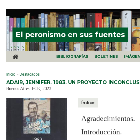
Pasar al contenido principal
El peronismo en sus fuentes
BIBLIOGRAFÍAS
BOLETINES
IMÁGE
SE ENCUENTRA USTED AQUÍ
Inicio
»
Destacados
ADAIR, JENNIFER. 1983. UN PROYECTO INCONCLUS
Buenos Aires: FCE, 2023.
Índice
Agradecimientos.
Introducción.