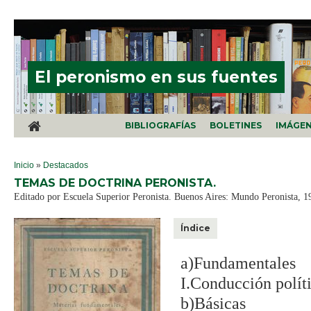
Pasar al contenido principal
El peronismo en sus fuentes
BIBLIOGRAFÍAS
BOLETINES
IMÁGE
SE ENCUENTRA USTED AQUÍ
Inicio
»
Destacados
TEMAS DE DOCTRINA PERONISTA.
Editado por Escuela Superior Peronista. Buenos Aires: Mundo Peronista, 1
Índice
a)Fundamentales
I.Conducción políti
b)Básicas